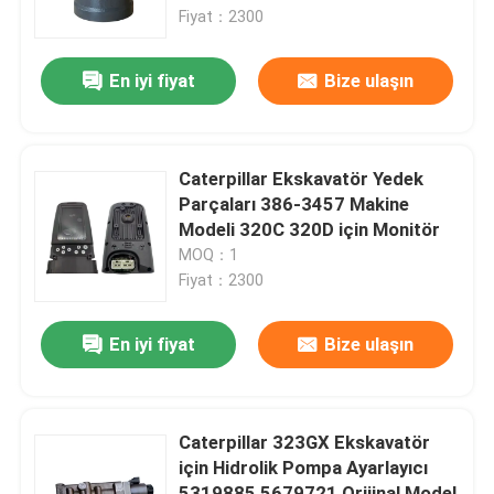
Fiyat：2300
Fabrika turu
En iyi fiyat
Bize ulaşın
Kalite kontrol
Caterpillar Ekskavatör Yedek
Bize ulaşın
Parçaları 386-3457 Makine
Modeli 320C 320D için Monitör
MOQ：1
Haberler
Fiyat：2300
Teklif isteği
En iyi fiyat
Bize ulaşın
Liugong Yedek Parçaları
Caterpillar 323GX Ekskavatör
için Hidrolik Pompa Ayarlayıcı
Cummins'in yedek parçaları
5319885 5679721 Orijinal Model