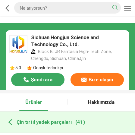
Sichuan Hongjun Science and
Technology Co., Ltd.
Block B, JR Fantasia High-Tech Zone,
Chengdu, Sichuan, China,Çin
5.0
Onaylı tedarikçi
Şimdi ara
Bize ulaşın
Ürünler
Hakkımızda
Çin tırtıl yedek parçaları
(41)