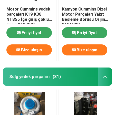
Motor Cummins yedek
Kamyon Cummins Dizel
parçaları K19 K38
Motor Parçaları Yakıt
NT855 İçe giriş çoklu
Besleme Borusu Orijinal
kasık 3637396
3696203
En iyi fiyat
En iyi fiyat
Bize ulaşın
Bize ulaşın
Sdlg yedek parçaları
(81)