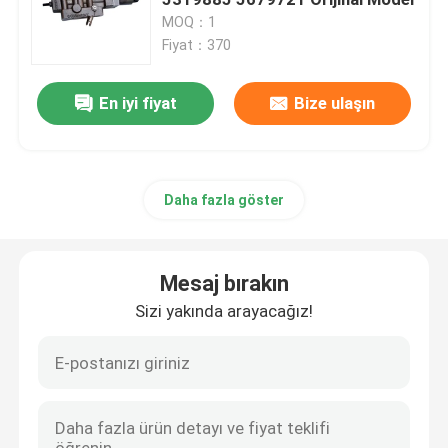
MOQ：1
Fiyat：370
Sdlg yedek parçaları
En iyi fiyat
Bize ulaşın
Komatsu yedek parçaları
tırtıl yedek parçaları
Daha fazla göster
HITACHI yedek parçaları
Mesaj bırakın
İnşaat ekipmanı filtreleri
Sizi yakında arayacağız!
XCMG Yedek Parçaları
Sinotruk yedek parçaları