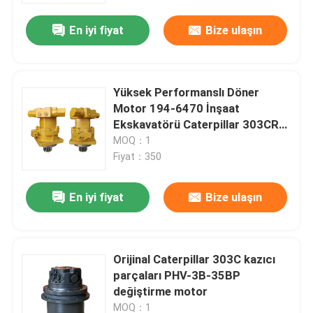
En iyi fiyat
Bize ulaşın
Yüksek Performanslı Döner
Motor 194-6470 İnşaat
Ekskavatörü Caterpillar 303CR
Uygulama
MOQ：1
Fiyat：350
En iyi fiyat
Bize ulaşın
Ana sayfa
Orijinal Caterpillar 303C kazıcı
Ürünler
parçaları PHV-3B-35BP
değiştirme motor
Hakkımızda
MOQ：1