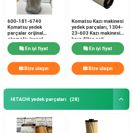
600-181-6740
Komatsu Kazı makinesi
Komatsu yedek
yedek parçaları, 1304-
parçalar orijinal
23-603 Kazı makinesi
otomotiv inşaat
hava filtre seti
makineleri filtreleri
En iyi fiyat
En iyi fiyat
Bize ulaşın
Bize ulaşın
HITACHI yedek parçaları
(28)