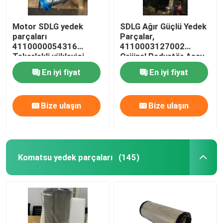
Motor SDLG yedek
SDLG Ağır Güçlü Yedek
parçaları
Parçalar,
4110000054316
4110003127002
Tekerlekli yükleyici
Orijinal Radyatör Assy
turboşarj
En iyi fiyat
En iyi fiyat
Bize ulaşın
Bize ulaşın
Komatsu yedek parçaları
(145)