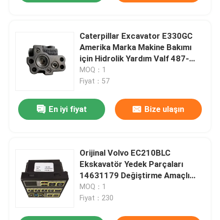
Caterpillar Excavator E330GC
Amerika Marka Makine Bakımı
için Hidrolik Yardım Valf 487-
5877
MOQ：1
Fiyat：57
En iyi fiyat
Bize ulaşın
Orijinal Volvo EC210BLC
Ekskavatör Yedek Parçaları
14631179 Değiştirme Amaçlı
Klima Kontrol Paneli
MOQ：1
Fiyat：230