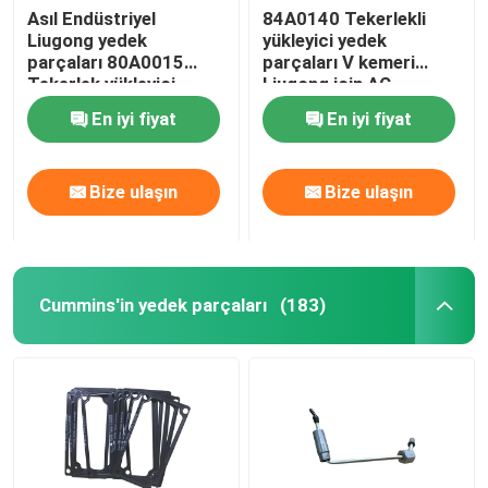
Asıl Endüstriyel
84A0140 Tekerlekli
Liugong yedek
yükleyici yedek
Ingersoll Rand parçaları
parçaları 80A0015
parçaları V kemeri
Tekerlek yükleyici
Liugong için AC
mühür halkaları
kompresör
Deutz'un yedek parçaları
En iyi fiyat
En iyi fiyat
Bize ulaşın
Bize ulaşın
Cummins'in yedek parçaları
(183)