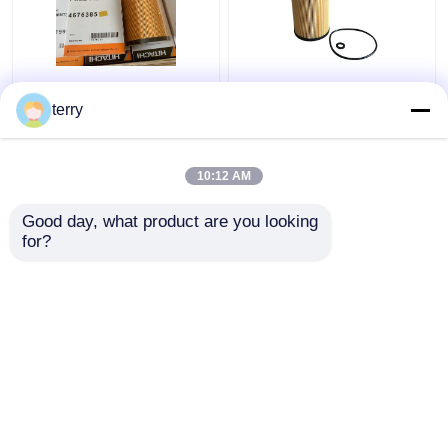
Orijinal Yakıt Hitachi
Yapı Hitachi Motor
Filtreleri 4676385
Parçaları, 4719920
terry
İnşaat Makineleri yedek
ZX200-3 Hitachi Yakıt
parçaları
Filtresi
10:12 AM
En iyi fiyat
En iyi fiyat
Good day, what product are you looking 
for?
Bize ulaşın
Bize ulaşın
Daha fazla göster
Ana sayfa
Hakkımızda
Bize ulaşın
Desktop Site
Site Haritası
Gizlilik Politikası