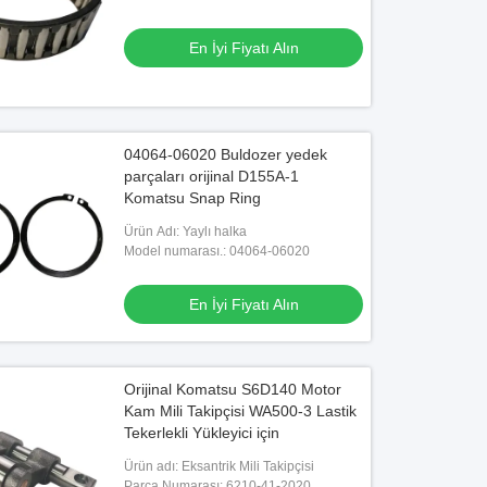
En İyi Fiyatı Alın
04064-06020 Buldozer yedek
parçaları orijinal D155A-1
Komatsu Snap Ring
Ürün Adı: Yaylı halka
Model numarası.: 04064-06020
En İyi Fiyatı Alın
Orijinal Komatsu S6D140 Motor
Kam Mili Takipçisi WA500-3 Lastik
Tekerlekli Yükleyici için
Ürün adı: Eksantrik Mili Takipçisi
Parça Numarası: 6210-41-2020