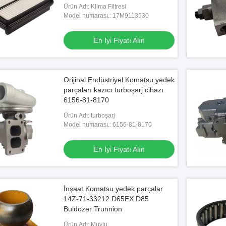
Ürün Adı: Klima Filtresi
Model numarası.: 17M9113530
En İyi Fiyatı Alın
Orijinal Endüstriyel Komatsu yedek
parçaları kazıcı turboşarj cihazı
6156-81-8170
Ürün Adı: turboşarj
Model numarası.: 6156-81-8170
En İyi Fiyatı Alın
İnşaat Komatsu yedek parçalar
14Z-71-33212 D65EX D85
Buldozer Trunnion
Ürün Adı: Muylu