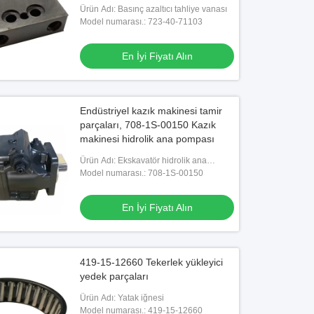
Ürün Adı: Basınç azaltıcı tahliye vanası
Model numarası.: 723-40-71103
En İyi Fiyatı Alın
Endüstriyel kazık makinesi tamir
parçaları, 708-1S-00150 Kazık
makinesi hidrolik ana pompası
Ürün Adı: Ekskavatör hidrolik ana
pompası
Model numarası.: 708-1S-00150
En İyi Fiyatı Alın
419-15-12660 Tekerlek yükleyici
yedek parçaları
Ürün Adı: Yatak iğnesi
Model numarası.: 419-15-12660