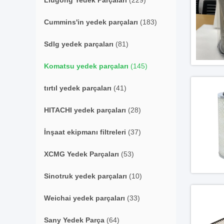
Liugong Yedek Parçaları
(229)
Cummins'in yedek parçaları
(183)
Sdlg yedek parçaları
(81)
Komatsu yedek parçaları
(145)
tırtıl yedek parçaları
(41)
HITACHI yedek parçaları
(28)
İnşaat ekipmanı filtreleri
(37)
XCMG Yedek Parçaları
(53)
Sinotruk yedek parçaları
(10)
Weichai yedek parçaları
(33)
Sany Yedek Parça
(64)