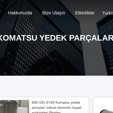
Hakkımızda
Bize Ulaşın
Etkinlikler
Turki
KOMATSU YEDEK PARÇALAR
600-181-6740 Komatsu yedek
parçalar orijinal otomotiv inşaat
makineleri filtreleri