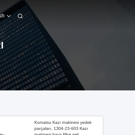
sh
I
Komatsu Kazı makinesi yedek
parçaları, 1304-23-603 Kazı
makinesi hava filtre seti