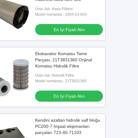
Ürün Adı: Hava Filtresi
Model numarası.: 1304-23-603
En İyi Fiyatı Alın
Ekskavator Komatsu Tamir
Parçası, 21T3831360 Orijinal
Komatsu Hidrolik Filtre
Ürün Adı: Hidrolik Filtre
Model numarası.: 21T3831360
En İyi Fiyatı Alın
Kendini azaltan hidrolik valf bloğu
PC200-7 İnşaat ekipmanları
parçaları 723-40-71103