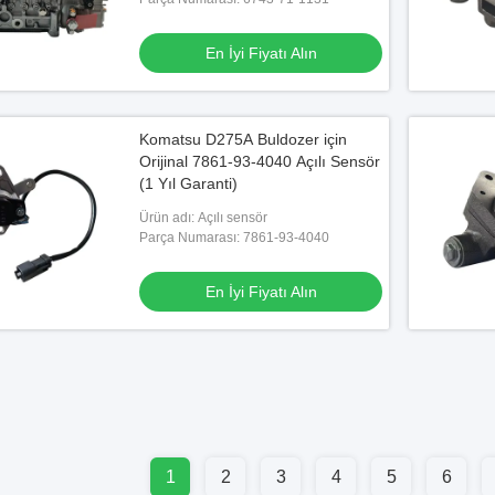
En İyi Fiyatı Alın
Komatsu D275A Buldozer için
Orijinal 7861-93-4040 Açılı Sensör
(1 Yıl Garanti)
Ürün adı: Açılı sensör
Parça Numarası: 7861-93-4040
En İyi Fiyatı Alın
1
2
3
4
5
6