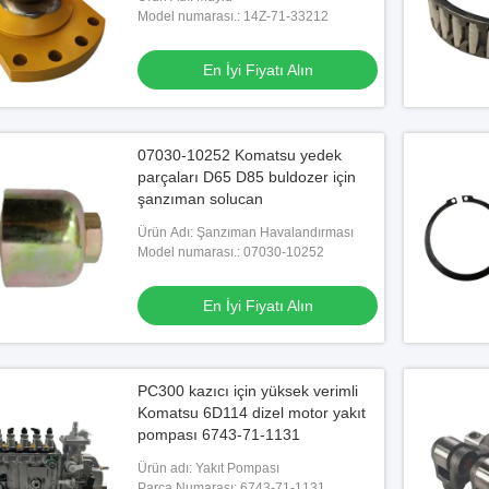
Model numarası.: 14Z-71-33212
En İyi Fiyatı Alın
07030-10252 Komatsu yedek
parçaları D65 D85 buldozer için
şanzıman solucan
Ürün Adı: Şanzıman Havalandırması
Model numarası.: 07030-10252
çaları için orijinal
tresi 600-311-9121
En İyi Fiyatı Alın
yi Fiyatı Alın
PC300 kazıcı için yüksek verimli
Komatsu 6D114 dizel motor yakıt
pompası 6743-71-1131
Ürün adı: Yakıt Pompası
Parça Numarası: 6743-71-1131