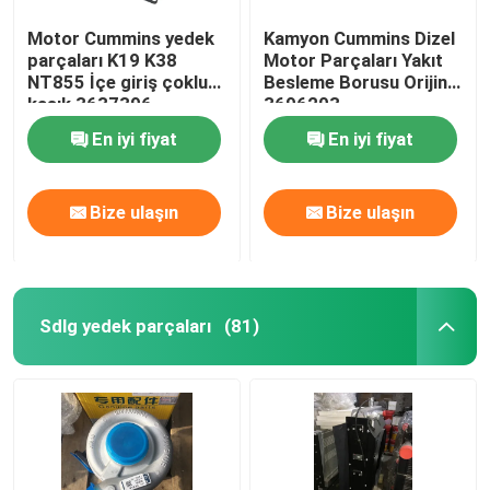
Motor Cummins yedek
Kamyon Cummins Dizel
parçaları K19 K38
Motor Parçaları Yakıt
NT855 İçe giriş çoklu
Besleme Borusu Orijinal
kasık 3637396
3696203
En iyi fiyat
En iyi fiyat
Bize ulaşın
Bize ulaşın
Sdlg yedek parçaları
(81)