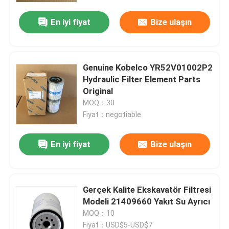
En iyi fiyat
Bize ulaşın
Genuine Kobelco YR52V01002P2
Hydraulic Filter Element Parts
Original
MOQ：30
Fiyat：negotiable
En iyi fiyat
Bize ulaşın
Ana sayfa
Gerçek Kalite Ekskavatör Filtresi
Ürünler
Modeli 21409660 Yakıt Su Ayrıcı
MOQ：10
Hakkımızda
Fiyat：USD$5-USD$7