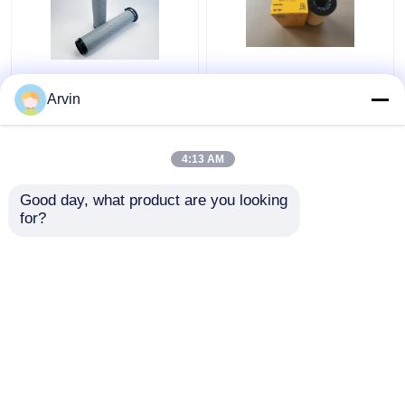
5909787 Caterpillar
Yüksek performanslı
Filtre Yakıt Su Ayrıcı
Caterpillar Yakıt
Arvin
Mühendislik yedek
Filtresi, 1R1804 Orijinal
parçaları
Motor yedek parçaları
4:13 AM
En iyi fiyat
En iyi fiyat
Good day, what product are you looking 
for?
Bize ulaşın
Bize ulaşın
Daha fazla göster
Ana sayfa
Hakkımızda
Bize ulaşın
Desktop Site
Site Haritası
Gizlilik Politikası