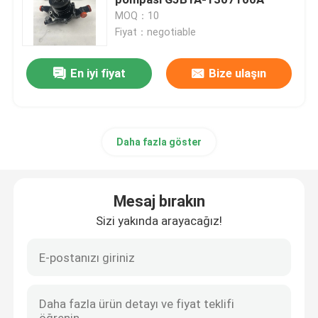
MOQ：10
Fiyat：negotiable
Sdlg yedek parçaları
En iyi fiyat
Bize ulaşın
Komatsu yedek parçaları
tırtıl yedek parçaları
Daha fazla göster
HITACHI yedek parçaları
Mesaj bırakın
İnşaat ekipmanı filtreleri
Sizi yakında arayacağız!
XCMG Yedek Parçaları
Sinotruk yedek parçaları