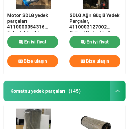
Motor SDLG yedek
SDLG Ağır Güçlü Yedek
parçaları
Parçalar,
4110000054316
4110003127002
Tekerlekli yükleyici
Orijinal Radyatör Assy
turboşarj
En iyi fiyat
En iyi fiyat
Bize ulaşın
Bize ulaşın
Komatsu yedek parçaları
(145)