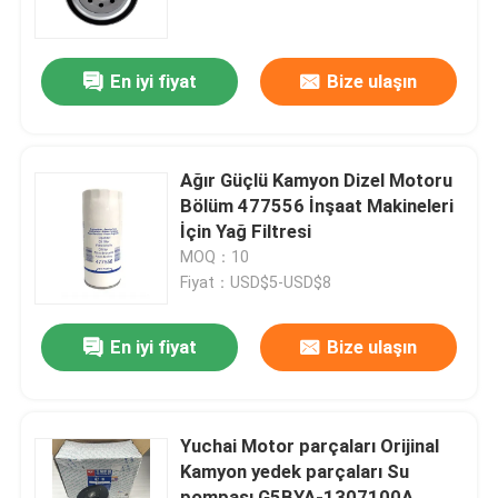
Fabrika turu
En iyi fiyat
Bize ulaşın
Kalite kontrol
Ağır Güçlü Kamyon Dizel Motoru
Bize ulaşın
Bölüm 477556 İnşaat Makineleri
İçin Yağ Filtresi
MOQ：10
Haberler
Fiyat：USD$5-USD$8
Teklif isteği
En iyi fiyat
Bize ulaşın
Liugong Yedek Parçaları
Yuchai Motor parçaları Orijinal
Kamyon yedek parçaları Su
Cummins'in yedek parçaları
pompası G5BYA-1307100A