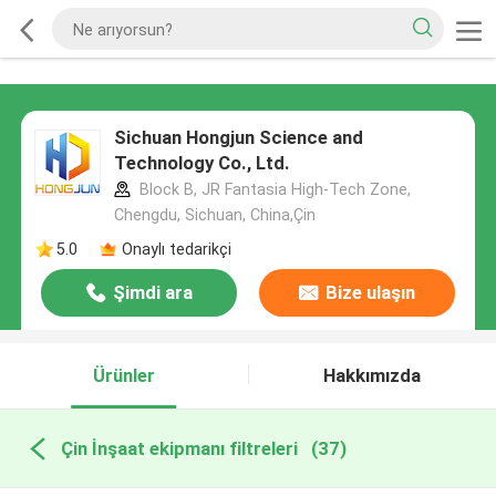
Sichuan Hongjun Science and
Technology Co., Ltd.
Block B, JR Fantasia High-Tech Zone,
Chengdu, Sichuan, China,Çin
5.0
Onaylı tedarikçi
Şimdi ara
Bize ulaşın
Ürünler
Hakkımızda
Çin İnşaat ekipmanı filtreleri
(37)