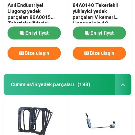
Asıl Endüstriyel
84A0140 Tekerlekli
Liugong yedek
yükleyici yedek
Ingersoll Rand parçaları
parçaları 80A0015
parçaları V kemeri
Tekerlek yükleyici
Liugong için AC
mühür halkaları
kompresör
Deutz'un yedek parçaları
En iyi fiyat
En iyi fiyat
Bize ulaşın
Bize ulaşın
Cummins'in yedek parçaları
(183)