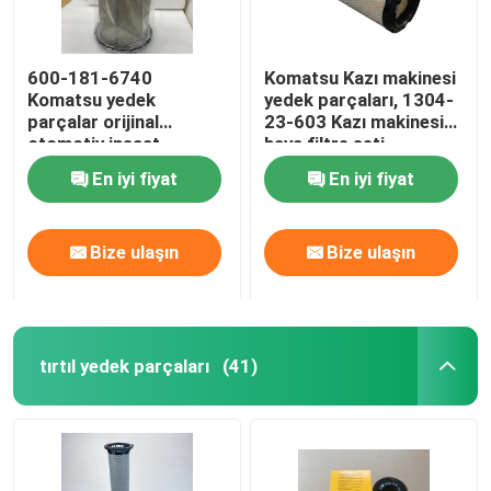
600-181-6740
Komatsu Kazı makinesi
Komatsu yedek
yedek parçaları, 1304-
parçalar orijinal
23-603 Kazı makinesi
otomotiv inşaat
hava filtre seti
makineleri filtreleri
En iyi fiyat
En iyi fiyat
Bize ulaşın
Bize ulaşın
tırtıl yedek parçaları
(41)