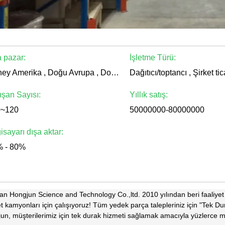
 pazar:
İşletme Türü:
Güney Amerika , Doğu Avrupa , Doğu Asya , Güneydoğu Asya , Orta Doğu , Afrika
Dağıtıcı/toptancı , Şirket tic
ışan Sayısı:
Yıllık satış:
0~120
50000000-80000000
gisayarı dışa aktar:
 - 80%
an Hongjun Science and Technology Co.,ltd. 2010 yılından beri faaliyet 
t kamyonları için çalışıyoruz! Tüm yedek parça talepleriniz için "Tek Du
un, müşterilerimiz için tek durak hizmeti sağlamak amacıyla yüzlerce mü