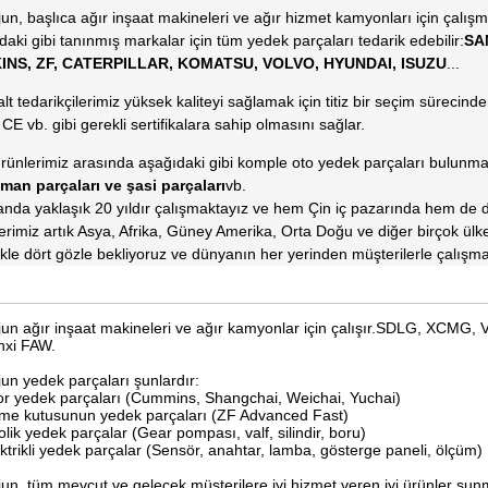
un, başlıca ağır inşaat makineleri ve ağır hizmet kamyonları için çalış
daki gibi tanınmış markalar için tüm yedek parçaları tedarik edebilir:
SA
INS, ZF, CATERPILLAR, KOMATSU, VOLVO, HYUNDAI, ISUZU
...
lt tedarikçilerimiz yüksek kaliteyi sağlamak için titiz bir seçim sürecind
CE vb. gibi gerekli sertifikalara sahip olmasını sağlar.
rünlerimiz arasında aşağıdaki gibi komple oto yedek parçaları bulunma
man parçaları ve şasi parçaları
vb.
anda yaklaşık 20 yıldır çalışmaktayız ve hem Çin iç pazarında hem de de
erimiz artık Asya, Afrika, Güney Amerika, Orta Doğu ve diğer birçok ülkeye
likle dört gözle bekliyoruz ve dünyanın her yerinden müşterilerle çalışm
un ağır inşaat makineleri ve ağır kamyonlar için çalışır.SDLG, XCM
nxi FAW.
un yedek parçaları şunlardır:
r yedek parçaları (Cummins, Shangchai, Weichai, Yuchai)
e kutusunun yedek parçaları (ZF Advanced Fast)
olik yedek parçalar (Gear pompası, valf, silindir, boru)
ektrikli yedek parçalar (Sensör, anahtar, lamba, gösterge paneli, ölçüm)
un, tüm mevcut ve gelecek müşterilere iyi hizmet veren iyi ürünler s