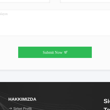
Submit Now
HAKKIMIZDA
Si
Şirket Profili
Te