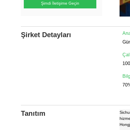
Şimdi İletişime Geçin
Şirket Detayları
Ana
Çal
10
Bil
70%
Tanıtım
Sichu
hizme
Hongj