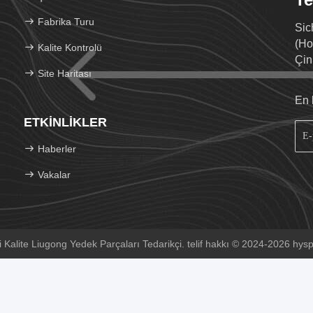
Fabrika Turu
Sic
(Ho
Kalite Kontrolü
Çin
Site Haritası
En 
ETKINLIKLER
Haberler
Vakalar
i Kalite Liugong Yedek Parçaları Tedarikçi. telif hakkı © 2024-2026 hysp