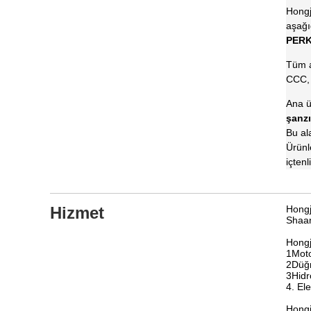
Hongj
aşağı
PERK
Tüm a
CCC, 
Ana ü
şanzı
Bu al
Ürünl
içten
Hizmet
Hongj
Shaa
Hongj
1Moto
2Düğm
3Hidr
4. El
Hongj