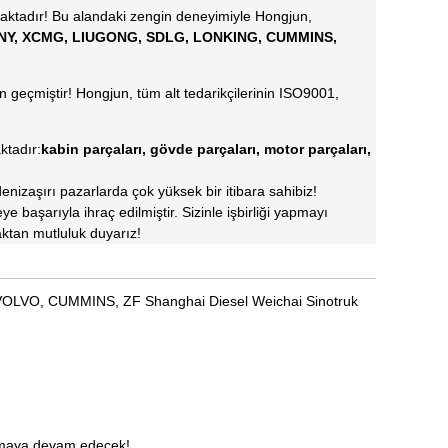
maktadır! Bu alandaki zengin deneyimiyle Hongjun,
NY, XCMG, LIUGONG, SDLG, LONKING, CUMMINS,
en geçmiştir! Hongjun, tüm alt tedarikçilerinin ISO9001,
ktadır:
kabin parçaları, gövde parçaları, motor parçaları,
nizaşırı pazarlarda çok yüksek bir itibara sahibiz!
 başarıyla ihraç edilmiştir. Sizinle işbirliği yapmayı
aktan mutluluk duyarız!
G, VOLVO, CUMMINS, ZF Shanghai Diesel Weichai Sinotruk
unmaya devam edecek!