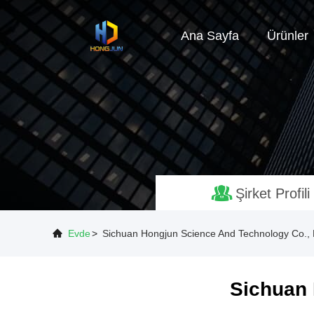
Ana Sayfa
Ürünler
Şirket Profili
Evde
>
Sichuan Hongjun Science And Technology Co., Ltd
Sichuan 