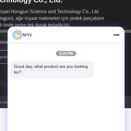
huan Hongjun Science and Technology Co., Ltd.
ngjun), ağır inşaat makineleri için yedek parçaların
li önde gelen tek durak tedarikçisi.
terry
kısa sürede size geri döneceğiz.
5:26 PM
üye olmak
Good day, what product are you looking 
for?
t.com . Her hakkı saklıdır.