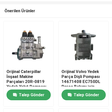
Önerilen Ürünler
Orijinal Caterpillar
Orijinal Volvo Yedek
İnşaat Makine
Parça Dişli Pompası
Ana sayfa
Parçaları 20R-0819
14671408 EC750DL
Yedek Yakıt Pompası
Parça Bakımı için
Başvuru
Talep Gönder
Talep Gönder
Ürünler
Hakkımızda