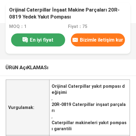
Orijinal Caterpillar İnşaat Makine Parçaları 20R-
0819 Yedek Yakıt Pompası
MOQ：1
Fiyat：75
En iyi fiyat
Bizimle iletişim kur
ÜRüN AçıKLAMASı
Orijinal Caterpillar yakıt pompası d
eğişimi
,
20R-0819 Caterpillar inşaat parçala
Vurgulamak:
rı
,
Caterpillar makineleri yakıt pompas
ı garantili