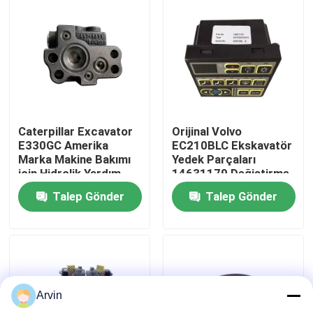
Fabrika turu
Kalite kontrol
Bize ulaşın
Caterpillar Excavator
Orijinal Volvo
E330GC Amerika
EC210BLC Ekskavatör
Marka Makine Bakımı
Yedek Parçaları
Haberler
için Hidrolik Yardım
14631179 Değiştirme
Valf 487-5877
Amaçlı Klima Kontrol
Talep Gönder
Talep Gönder
Paneli
Teklif isteği
Liugong Yedek Parçaları
Arvin
Cummins'in yedek parçaları