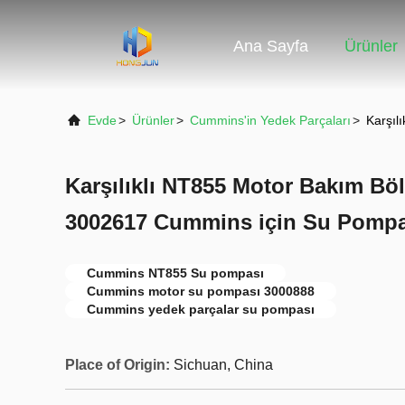
Ana Sayfa
Ürünler
Evde
>
Ürünler
>
Cummins'in Yedek Parçaları
>
Karşıl
Karşılıklı NT855 Motor Bakım B
3002617 Cummins için Su Pompa
Cummins NT855 Su pompası
Cummins motor su pompası 3000888
Cummins yedek parçalar su pompası
Place of Origin:
Sichuan, China