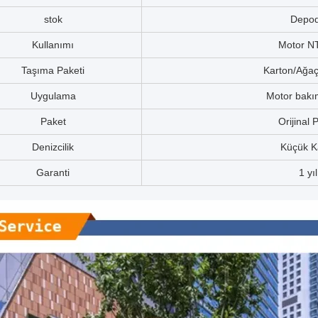
stok
Depo
Kullanımı
Motor N
Taşıma Paketi
Karton/Ağaç
Uygulama
Motor bakı
Paket
Orijinal 
Denizcilik
Küçük Ka
Garanti
1 yıl