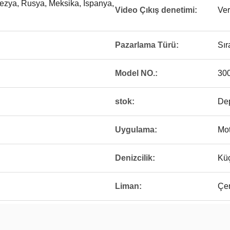
ezya, Rusya, Meksika, İspanya,
Video Çıkış denetimi:
Ver
Pazarlama Türü:
Sır
Model NO.:
30
stok:
De
Uygulama:
Mot
Denizcilik:
Küç
Liman:
Çe