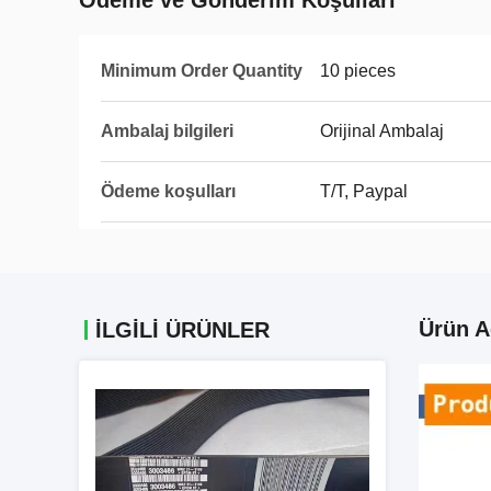
Ödeme ve Gönderim Koşulları
Minimum Order Quantity
10 pieces
Ambalaj bilgileri
Orijinal Ambalaj
Ödeme koşulları
T/T, Paypal
Ürün A
İLGİLİ ÜRÜNLER