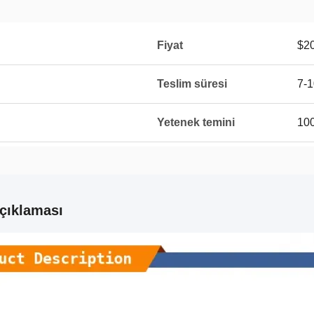
Fiyat
$20
Teslim süresi
7-1
Yetenek temini
100
çıklaması