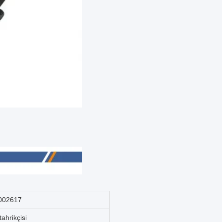
002617
ahrikçisi