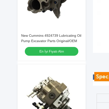
New Cummins 4924739 Lubricating Oil
Pump Excavator Parts Original/OEM
En İyi Fiyatı Alın