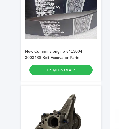
New Cummins engine 5413004
3003466 Belt Excavator Parts
Original/OEM
En İyi Fiyatı Alın