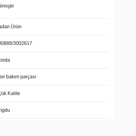
ilmiştir
adan Ürün
00888/3002617
poda
or bakım parçası
ük Kalite
ngdu