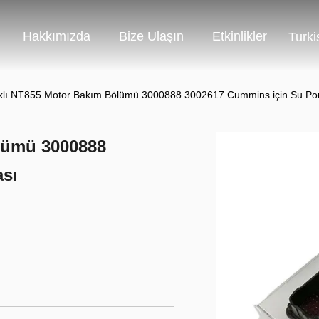
Hakkımızda
Bize Ulaşın
Etkinlikler
Turki
ıklı NT855 Motor Bakım Bölümü 3000888 3002617 Cummins için Su P
ölümü 3000888
sı