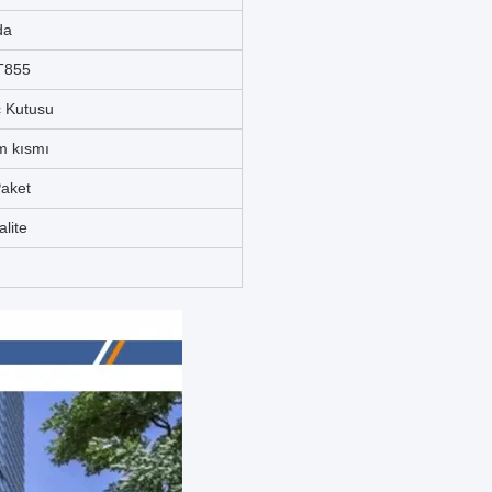
da
T855
 Kutusu
m kısmı
Paket
lite