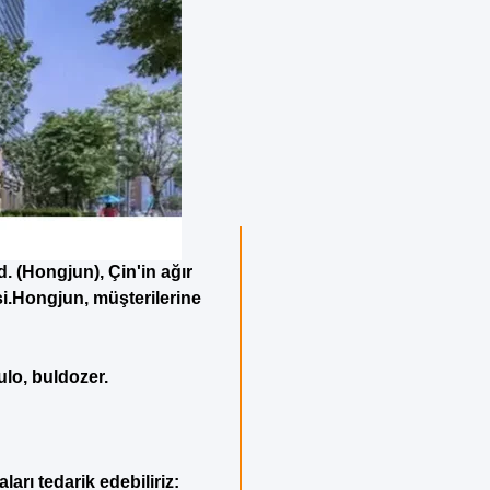
. (Hongjun), Çin'in ağır
si.Hongjun, müşterilerine
rulo, buldozer.
rı tedarik edebiliriz: