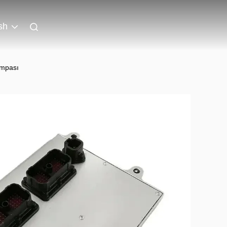
sh
ompası