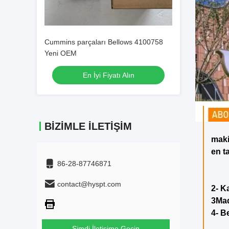
Cummins parçaları Bellows 4100758
Yeni OEM
En İyi Fiyatı Alın
BIZIMLE İLETIŞIM
maki
en t
86-28-87746871
contact@hyspt.com
2- K
3Ma
4- B
Şimdi İletişime Geçin