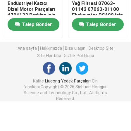
for?
Endüstriyel Kazıcı
Yağ Filtresi 07063-
Dizel Motor Parçaları
01142 07063-01100
4794132 Perkins için
Ekskavator PC400 için
Sdlg yedek parçaları
Yakıt Filtresi
Talep Gönder
Talep Gönder
Komatsu yedek parçaları
Ana sayfa
Hakkımızda
Bize ulaşın
Desktop Site
tırtıl yedek parçaları
Site Haritası
Gizlilik Politikası
HITACHI yedek parçaları
Kalite
Liugong Yedek Parçaları
Çin
fabrikası.Copyright © 2026 Sichuan Hongjun
İnşaat ekipmanı filtreleri
Science and Technology Co., Ltd.. All Rights
Reserved.
XCMG Yedek Parçaları
Photo
Sinotruk yedek parçaları