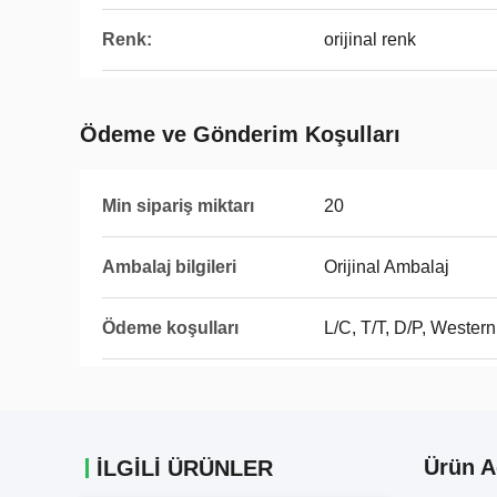
Renk:
orijinal renk
Ödeme ve Gönderim Koşulları
Min sipariş miktarı
20
Ambalaj bilgileri
Orijinal Ambalaj
Ödeme koşulları
L/C, T/T, D/P, Weste
Ürün A
İLGİLİ ÜRÜNLER