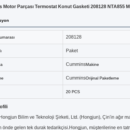
 Motor Parçası Termostat Konut Gasketi 208128 NTA855 M
asyon
208128
umarası
Paket
ı
Cummins
ma
Makine
Cummins
me
Orijinal Paketleme
20 PCS
fili
ongjun Bilim ve Teknoloji Şirketi, Ltd. (Hongjun), Çin'in ağır m
n önde gelen tek durak tedarikçisi.Hongjun, müşterilerine en tatm