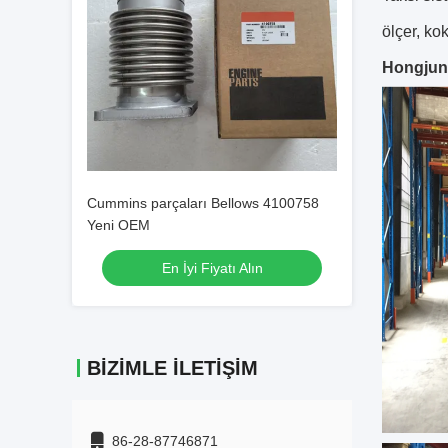
ölçer, kok
Hongjun
Cummins parçaları Bellows 4100758
Yeni OEM
En İyi Fiyatı Alın
BIZIMLE İLETIŞIM
86-28-87746871