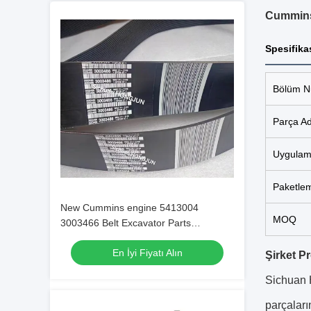
Cummins
Spesifik
Bölüm N
Parça Ad
Uygula
Paketle
New Cummins engine 5413004
MOQ
3003466 Belt Excavator Parts
Original/OEM
En İyi Fiyatı Alın
Şirket Pro
Sichuan H
parçaları