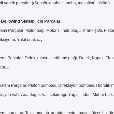
ikli yedek parçalar ((Sensör, anahtar, lamba, masaüstü, ölçüm)
Bellowing Sistemi için Parçalar
temi Parçalar: Motor başı, Motor silindir bloğu, Krank şaftı, Pist
ksiyonu, Yakıt ortak rayı....
temi Parçalar: Delek kutusu, sürtünme plağı, Delek, Kapak, Fla
ğı....
sistem Parçalar: Piston pompası, Direksiyon pompası, Hidrolik 
eksiyon valfi, Ana değer, Valf çekirdeği, Yağ silinderi, Mühür halka
temi parçaları: Taksi montajı, anahtar, metre, basınç ölçer, hız öl