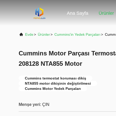
Ana Sayfa
Ürünler
Evde
>
Ürünler
>
Cummins'in Yedek Parçaları
>
Cummin
Cummins Motor Parçası Termosta
208128 NTA855 Motor
Cummins termostat koruması dikiş
NTA855 motor dikişinin değiştirilmesi
Cummins Motor Yedek Parçaları
Menşe yeri:
ÇIN