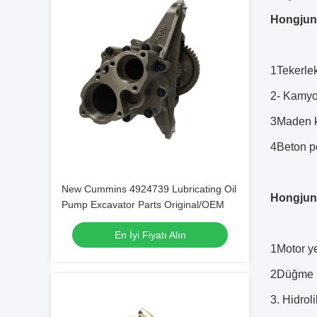
Hongjun 
1Tekerlek
2- Kamyo
3Maden 
4Beton p
New Cummins 4924739 Lubricating Oil
Hongjun 
Pump Excavator Parts Original/OEM
En İyi Fiyatı Alın
1Motor y
2Düğme k
3. Hidrol