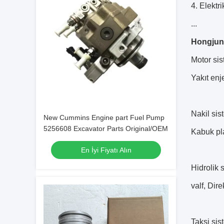
4. Elektr
...
Hongjun 
Motor sis
Yakıt enje
Nakil sis
New Cummins Engine part Fuel Pump
5256608 Excavator Parts Original/OEM
Kabuk pla
En İyi Fiyatı Alın
Hidrolik 
valf, Dir
Taksi sis