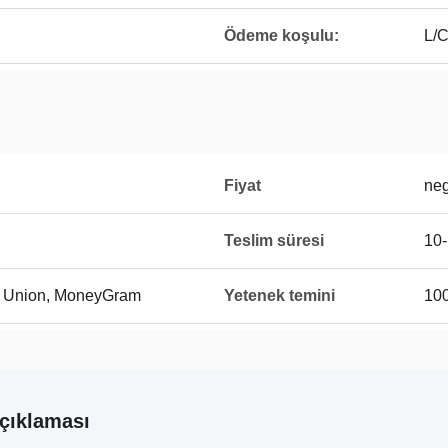
Ödeme koşulu:
L/C
Fiyat
neg
Teslim süresi
10-
rn Union, MoneyGram
Yetenek temini
10
çıklaması