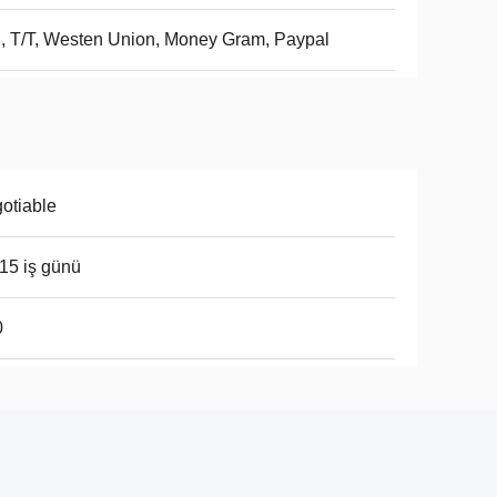
, T/T, Westen Union, Money Gram, Paypal
otiable
15 iş günü
0